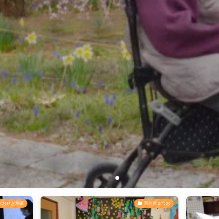
おおせぎ別家
宅老所まつお