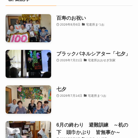
百寿のお祝い
2026年8月6日
宅老所まつお
ブラックパネルシアター「七夕」
2026年7月21日
宅老所おおせぎ別家
七夕
2026年7月14日
宅老所まつお
6月の終わり 避難訓練 ～机の
下 頭巾かぶり 皆無事か～