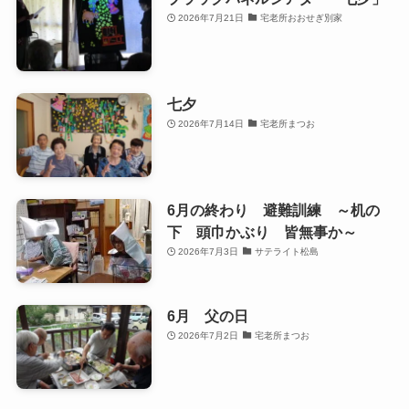
2026年7月21日
宅老所おおせぎ別家
七夕
2026年7月14日
宅老所まつお
6月の終わり 避難訓練 ～机の
下 頭巾かぶり 皆無事か～
2026年7月3日
サテライト松島
6月 父の日
2026年7月2日
宅老所まつお